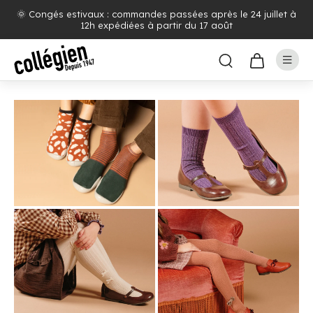
🌞 Congés estivaux : commandes passées après le 24 juillet à
12h expédiées à partir du 17 août
CHAUSSONS
CHAUSSETTES