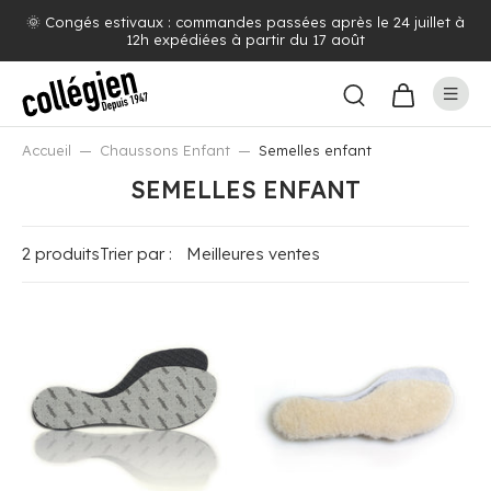
🌞 Congés estivaux : commandes passées après le 24 juillet à
12h expédiées à partir du 17 août
Accueil
Chaussons Enfant
Semelles enfant
SEMELLES ENFANT
2 produits
Trier par :