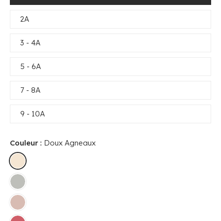
2A
3 - 4A
5 - 6A
7 - 8A
9 - 10A
Couleur :
Doux Agneaux