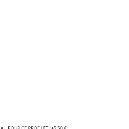
U POUR CE PRODUIT (+3,50 €)