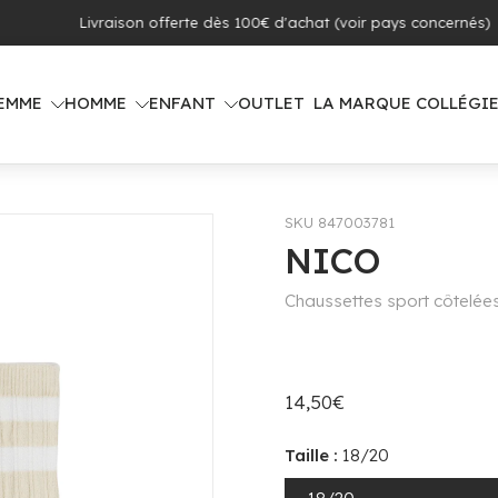
 offerte dès 100€ d'achat (voir pays concernés)
EMME
HOMME
ENFANT
OUTLET
LA MARQUE COLLÉGI
SKU 847003781
NICO
Chaussettes sport côtelées
14,50€
Taille :
18/20