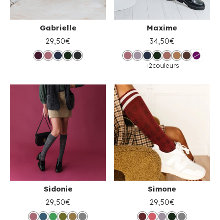
Gabrielle
Maxime
29,50€
34,50€
+2
couleurs
Sidonie
Simone
29,50€
29,50€