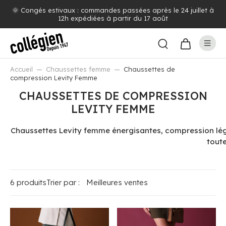
🌞 Congés estivaux : commandes passées après le 24 juillet à
12h expédiées à partir du 17 août
Accueil
Chaussettes femme
Chaussettes de
compression Levity Femme
CHAUSSETTES DE COMPRESSION
LEVITY FEMME
Chaussettes Levity femme énergisantes, compression légè
toute
6 produits
Trier par :