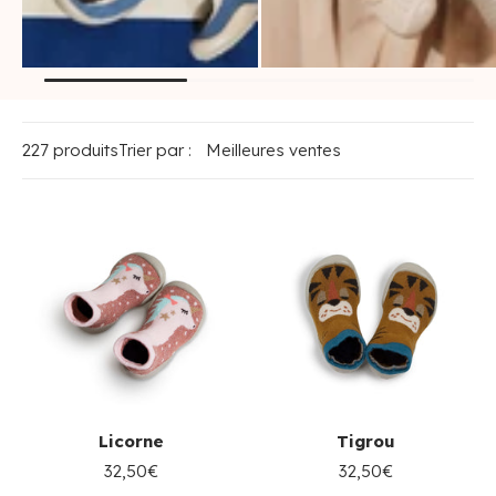
chaussons-
ballerines /
chaussettes enfant
espadrilles enfant
227 produits
Trier par :
Licorne
Tigrou
32,50€
32,50€