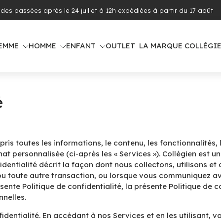
 offerte dès 100€ d'achat (voir pays concernés)
EMME
HOMME
ENFANT
OUTLET
LA MARQUE COLLÉGI
é
ris toutes les informations, le contenu, les fonctionnalités, l
chat personnalisée (ci-après les « Services »). Collégien est
fidentialité décrit la façon dont nous collectons, utilisons 
t ou toute autre transaction, ou lorsque vous communiquez a
ente Politique de confidentialité, la présente Politique de co
nnelles.
fidentialité. En accédant à nos Services et en les utilisant, 