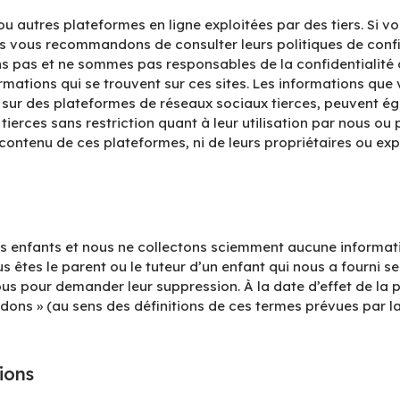
ou autres plateformes en ligne exploitées par des tiers. Si v
s vous recommandons de consulter leurs politiques de confide
ns pas et ne sommes pas responsables de la confidentialité o
informations qui se trouvent sur ces sites. Les informations q
sur des plateformes de réseaux sociaux tierces, peuvent égal
ierces sans restriction quant à leur utilisation par nous ou pa
ntenu de ces plateformes, ni de leurs propriétaires ou explo
 des enfants et nous ne collectons sciemment aucune informa
vous êtes le parent ou le tuteur d’un enfant qui nous a fourn
s pour demander leur suppression. À la date d’effet de la p
ons » (au sens des définitions de ces termes prévues par la
ions