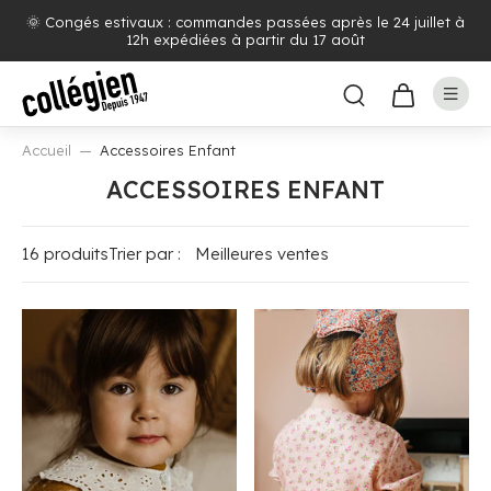
🌞 Congés estivaux : commandes passées après le 24 juillet à
12h expédiées à partir du 17 août
Accueil
Accessoires Enfant
ACCESSOIRES ENFANT
16 produits
Trier par :