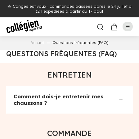
🌞 Congés estivaux : commandes passées après le 24 juillet à
12h expédiées à partir du 17 août
Accueil
Questions fréquentes (FAQ)
QUESTIONS FRÉQUENTES (FAQ)
ENTRETIEN
Comment dois-je entretenir mes
+
chaussons ?
COMMANDE