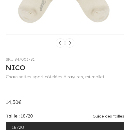
SKU 847003781
NICO
Chaussettes sport côtelées à rayures, mi-mollet
14,50€
Taille :
18/20
Guide des tailles
18/20