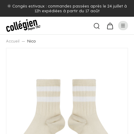
🌞 Congés estivaux : commandes passées après le 24 juillet à
12h expédiées à partir du 17 août
Accueil
Nico