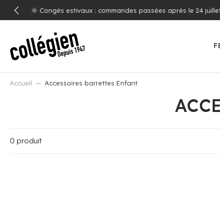
ALLER
ir du 17 août
AU
CONTENU
F
Accueil
Accessoires barrettes Enfant
ACCE
0 produit