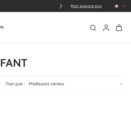
 pays concernés)
Mon espace pro
EN
NFANT
Trier par :