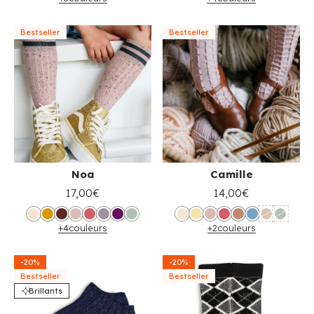
Bestseller
Bestseller
Noa
Camille
17,00€
14,00€
+4
couleurs
+2
couleurs
-20%
-20%
Bestseller
Bestseller
Brillants