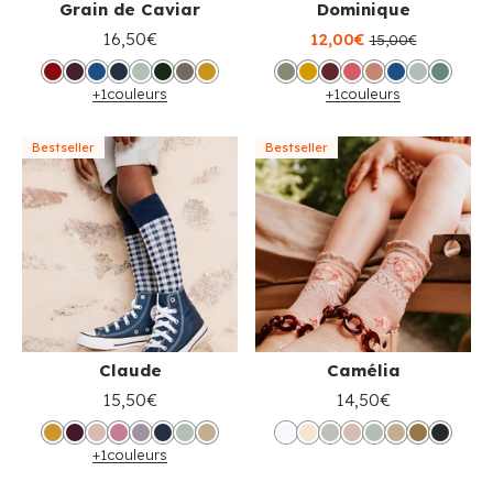
Grain de Caviar
Dominique
16,50€
12,00€
15,00€
+1
couleurs
+1
couleurs
Bestseller
Bestseller
Claude
Camélia
15,50€
14,50€
+1
couleurs