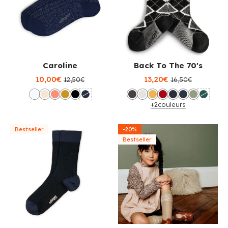
Caroline
Back To The 70's
10,00€
13,20€
12,50€
16,50€
+2
couleurs
Bestseller
-20%
Bestseller