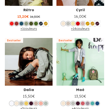
Rétro
Cyril
13,20€
16,00€
16,50€
+1
couleurs
+14
couleurs
Bestseller
Bestseller
Dalia
Maé
15,50€
13,50€
+3
couleurs
+4
couleurs