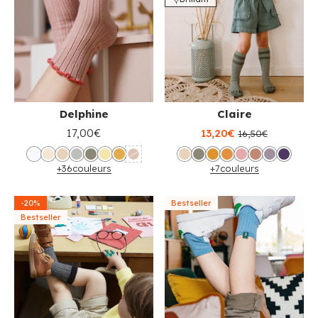
Delphine
Claire
17,00€
13,20€
16,50€
+36
couleurs
+7
couleurs
-20%
Bestseller
Bestseller