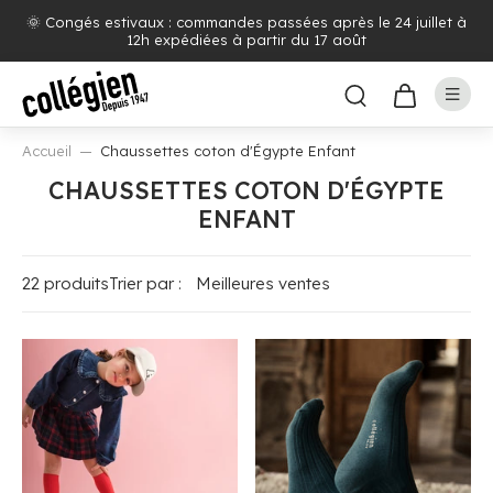
🌞 Congés estivaux : commandes passées après le 24 juillet à
12h expédiées à partir du 17 août
Accueil
Chaussettes coton d'Égypte Enfant
CHAUSSETTES COTON D'ÉGYPTE
ENFANT
22 produits
Trier par :