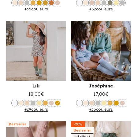
+36
couleurs
+52
couleurs
Lili
Joséphine
18,00€
17,00€
+29
couleurs
+35
couleurs
Bestseller
-20%
Bestseller
Brillant