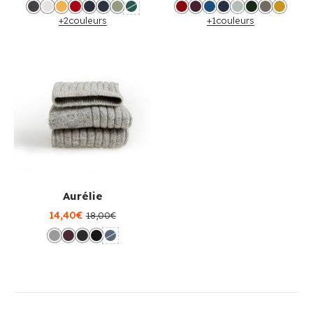
+2
couleurs
+1
couleurs
Aurélie
14,40€
18,00€