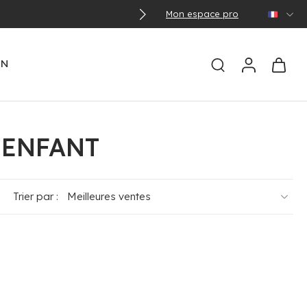
ys concernés)
Mon espace pro
EN
 ENFANT
Trier par :