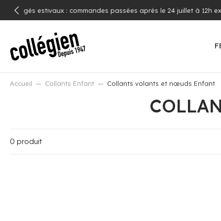
ALLER
du 17 août
AU
CONTENU
F
Accueil
Collants Enfant
Collants volants et nœuds Enfant
COLLAN
0 produit