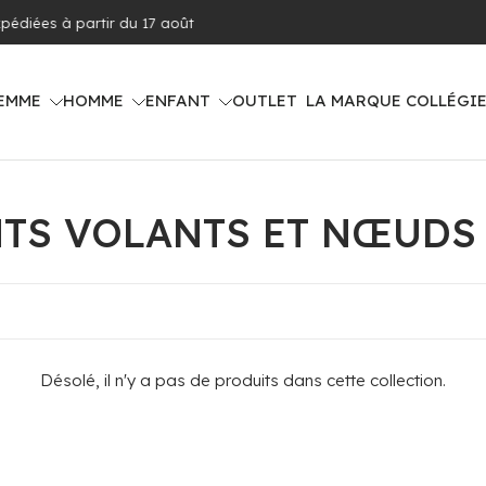
Livraison offerte dès 100€ d'achat (voir pa
EMME
HOMME
ENFANT
OUTLET
LA MARQUE COLLÉGI
TS VOLANTS ET NŒUDS
Désolé, il n'y a pas de produits dans cette collection.