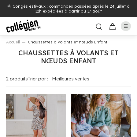
🌞 Congés estivaux : commandes passées après le 24 juillet à
12h expédiées à partir du 17 août
Accueil
Chaussettes à volants et nœuds Enfant
CHAUSSETTES À VOLANTS ET
NŒUDS ENFANT
2 produits
Trier par :