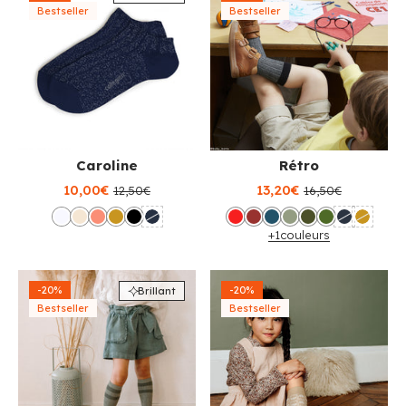
Bestseller
Bestseller
Caroline
Rétro
10,00€
13,20€
12,50€
16,50€
+1
couleurs
-20%
-20%
Brillant
Bestseller
Bestseller