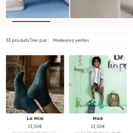
chaussettes courtes
chaussettes mi-
enfant
mollet enfant
33 produits
Trier par :
La Mini
Maé
13,50€
13,50€