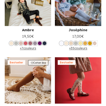
Ambre
Joséphine
19,50€
17,00€
+7
couleurs
+35
couleurs
Bestseller
Bestseller
Coton bio