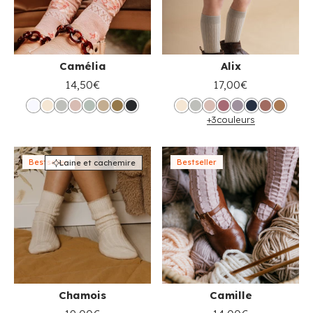
Camélia
Alix
14,50€
17,00€
+3
couleurs
Bestseller
Bestseller
Laine et cachemire
Chamois
Camille