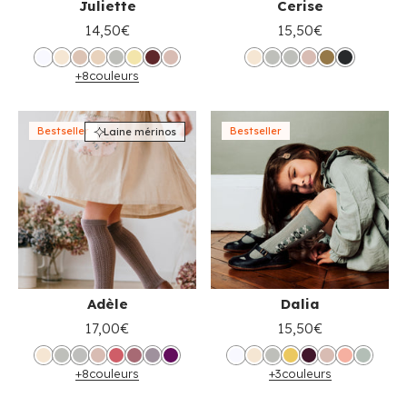
Juliette
Cerise
14,50€
15,50€
+8
couleurs
Bestseller
Bestseller
Laine mérinos
Adèle
Dalia
17,00€
15,50€
+8
couleurs
+3
couleurs