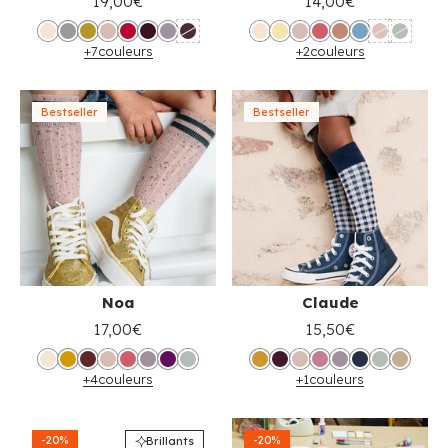
19,00€
14,00€
+7
couleurs
+2
couleurs
Bestseller
Bestseller
Noa
Claude
17,00€
15,50€
+4
couleurs
+1
couleurs
-20%
-20%
Brillants