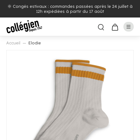
🌞 Congés estivaux : commandes passées après le 24 juillet à
12h expédiées à partir du 17 août
Accueil
Elodie