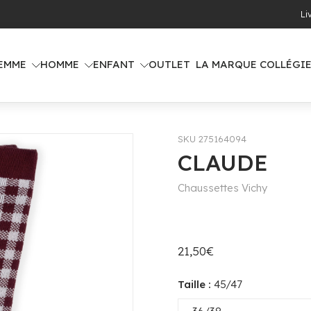
 offerte dès 100€ d'achat (voir pays concernés)
EMME
HOMME
ENFANT
OUTLET
LA MARQUE COLLÉGI
SKU 275164094
CLAUDE
Chaussettes Vichy
21,50€
Taille :
45/47