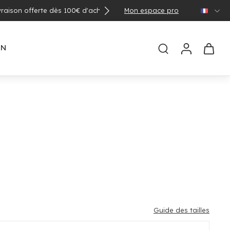
Mon espace pro
🌞 Con
EN
Guide des tailles