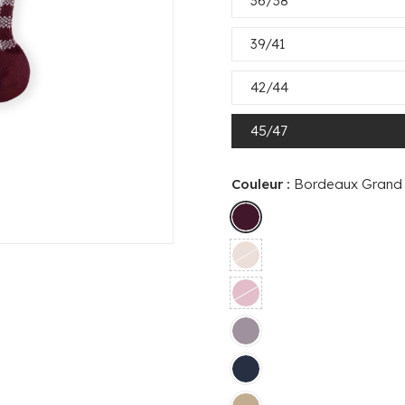
36/38
39/41
42/44
45/47
Couleur :
Bordeaux Grand 