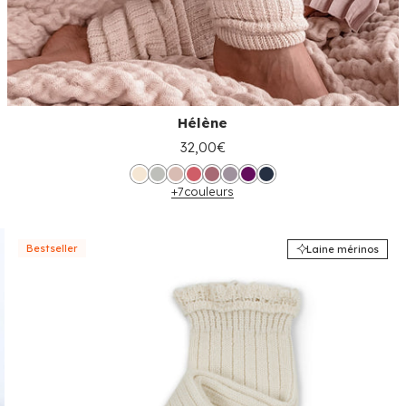
Hélène
32,00€
+7
couleurs
Bestseller
Laine mérinos