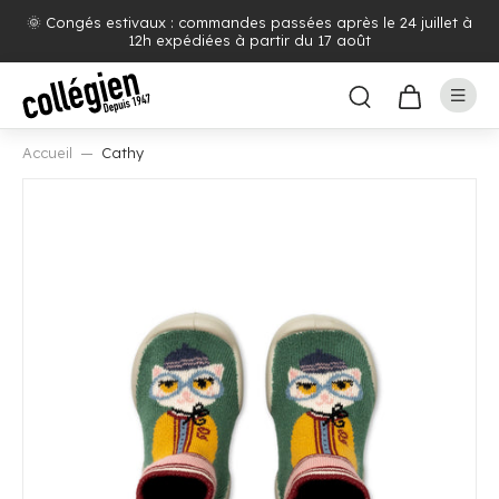
🌞 Congés estivaux : commandes passées après le 24 juillet à
12h expédiées à partir du 17 août
Accueil
Cathy