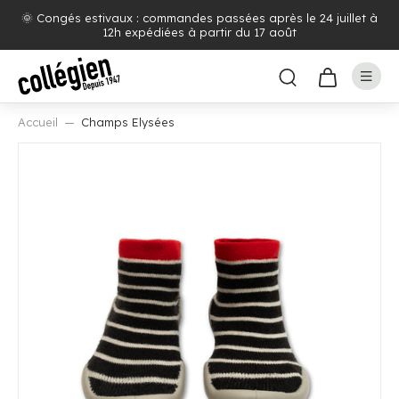
🌞 Congés estivaux : commandes passées après le 24 juillet à
12h expédiées à partir du 17 août
Accueil
Champs Elysées