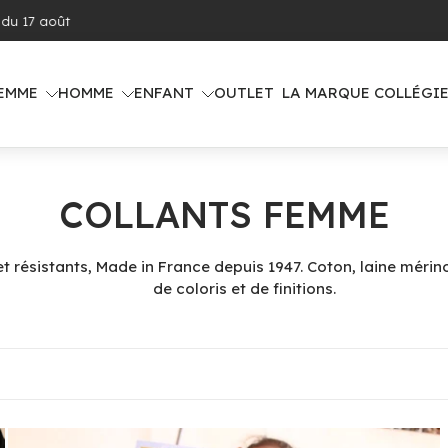
son offerte dès 100€ d'achat (voir pays concernés)
EMME
HOMME
ENFANT
OUTLET
LA MARQUE COLLÉGI
COLLANTS FEMME
 résistants, Made in France depuis 1947. Coton, laine mérino
de coloris et de finitions.