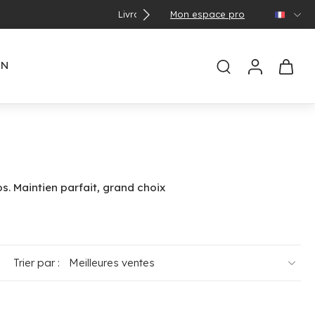
Mon espace pro
🌞 
EN
s. Maintien parfait, grand choix
Trier par :