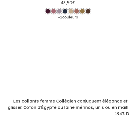
43,50€
+2
couleurs
Les collants femme Collégien conjuguent élégance et t
glisser. Coton d'Égypte ou laine mérinos, unis ou en mail
1947. 