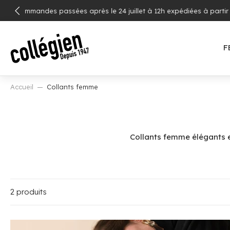
ALLER
Livrai
AU
CONTENU
F
Accueil
Collants femme
Collants femme élégants et
2 produits