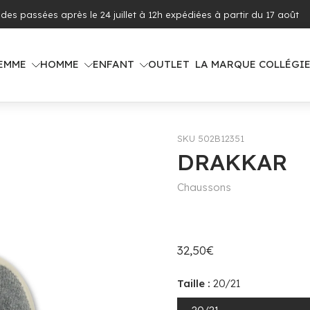
on offerte dès 100€ d'achat (voir pays concernés)
EMME
HOMME
ENFANT
OUTLET
LA MARQUE COLLÉGI
SKU 502B12351
DRAKKAR
Chaussons
32,50€
Taille :
20/21