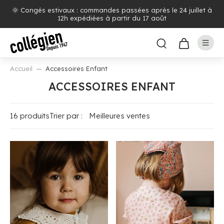
🌞 Congés estivaux : commandes passées après le 24 juillet à
12h expédiées à partir du 17 août
Accueil
Accessoires Enfant
ACCESSOIRES ENFANT
16 produits
Trier par :