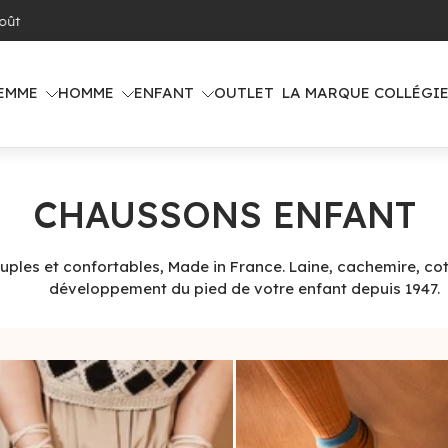
 offerte dès 100€ d'achat (voir pays concernés)
EMME
HOMME
ENFANT
OUTLET
LA MARQUE COLLÉGI
CHAUSSONS ENFANT
ples et confortables, Made in France. Laine, cachemire, cot
développement du pied de votre enfant depuis 1947.