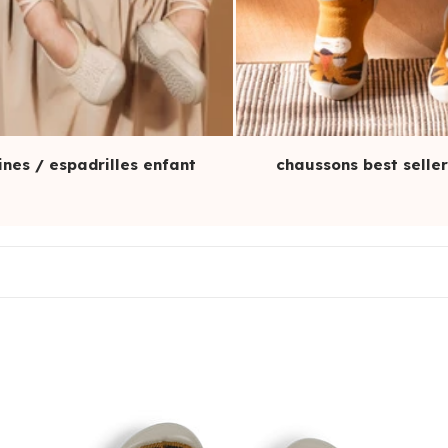
ines / espadrilles enfant
chaussons best selle