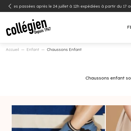
ALLER
Livraison
AU
CONTENU
F
Accueil
Enfant
Chaussons Enfant
Chaussons enfant sou