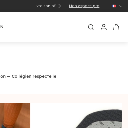
Mon espace pro
🌞 Con
EN
on — Collégien respecte le