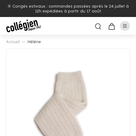
🌞 Congés estivaux : commandes passées après le 24 juillet à
12h expédiées à partir du 17 août
Accueil
Hélène