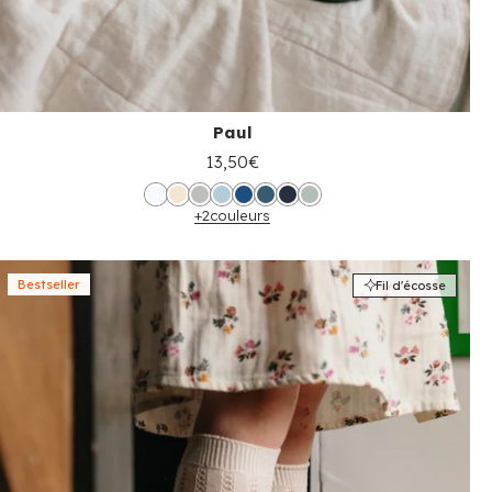
Paul
13,50€
+2
couleurs
Bestseller
Fil d'écosse