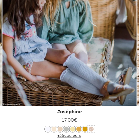
Joséphine
17,00€
+35
couleurs