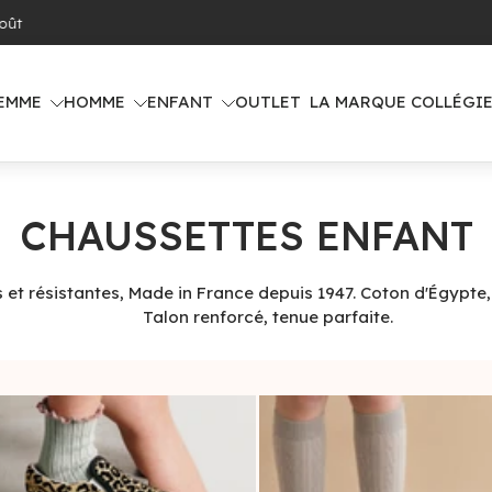
 offerte dès 100€ d'achat (voir pays concernés)
EMME
HOMME
ENFANT
OUTLET
LA MARQUE COLLÉGI
CHAUSSETTES ENFANT
t résistantes, Made in France depuis 1947. Coton d'Égypte, l
Talon renforcé, tenue parfaite.