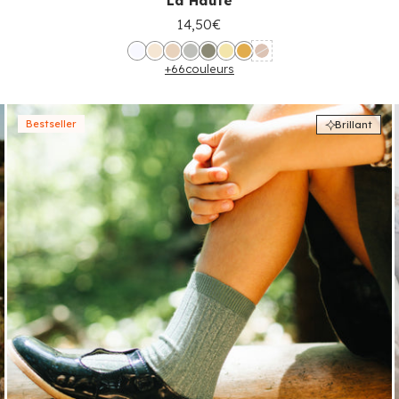
La Haute
14,50€
+66
couleurs
Bestseller
Brillant