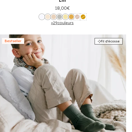
Lili
18,00€
+29
couleurs
Bestseller
Fil d'écosse