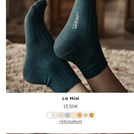
La Mini
13,50€
+56
couleurs