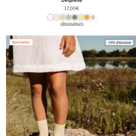
Delphine
17,00€
+36
couleurs
Bestseller
Fil d'écosse