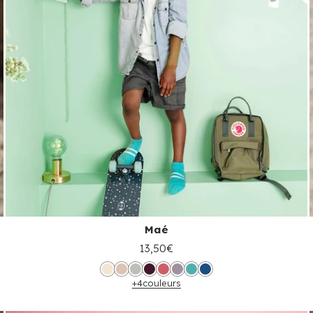
Maé
13,50€
+4
couleurs