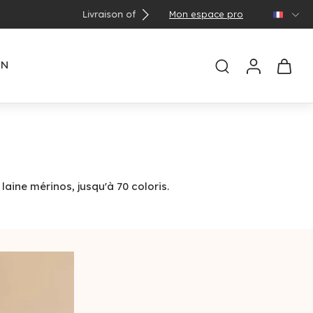
Mon espace pro
🌞 Con
EN
aine mérinos, jusqu'à 70 coloris.