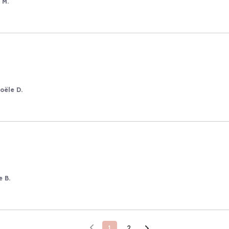
 M.
oële D.
e B.
1
2