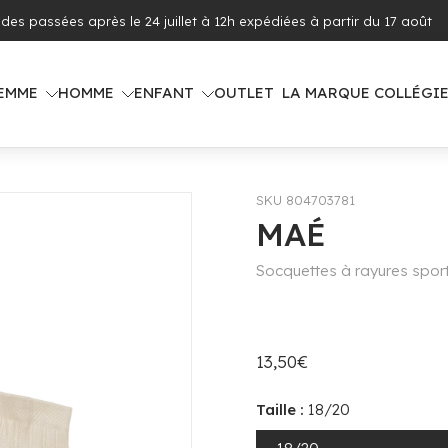
 offerte dès 100€ d'achat (voir pays concernés)
EMME
HOMME
ENFANT
OUTLET
LA MARQUE COLLÉGI
SKU 804703781
MAÉ
Socquettes à rayures spor
13,50€
Taille :
18/20