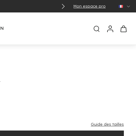
Mon espace pro
🌞 Con
EN
t
Guide des tailles