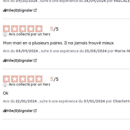
Avis du
09/10/2024
, suite à une expérience du
24/09/2024
par
PASCALE
Utile
(0)
Signaler
5
/
5
Avis collecté par un tiers
Mon mari en a plusieurs paires. Il na jamais trouvé mieux
Avis du
08/09/2024
, suite à une expérience du
25/08/2024
par
Marie-N
Utile
(0)
Signaler
5
/
5
Avis collecté par un tiers
Ok
Avis du
22/01/2024
, suite à une expérience du
07/01/2024
par
Charlott
Utile
(0)
Signaler