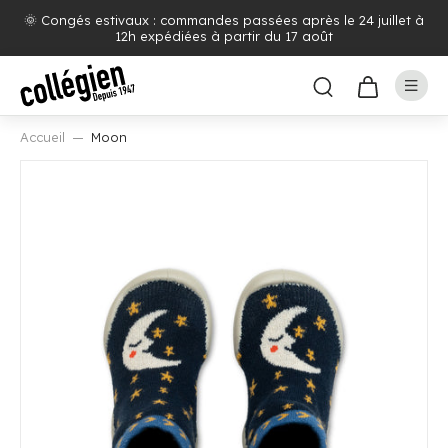
🌞 Congés estivaux : commandes passées après le 24 juillet à
12h expédiées à partir du 17 août
Accueil
Moon