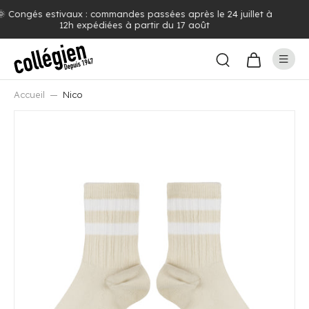
Livraison offerte dès 100€ d'achat (voir pays concernés)
Accueil
Nico