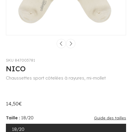
SKU 847003781
NICO
Chaussettes sport côtelées à rayures, mi-mollet
14,50€
Taille :
18/20
Guide des tailles
18/20