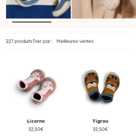
chaussons-
ballerines /
chaussettes enfant
espadrilles enfant
227 produits
Trier par :
Licorne
Tigrou
32,50€
32,50€