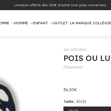
 offerte dès 100€ d'achat (voir pays concernés)
EMME
HOMME
ENFANT
OUTLET
LA MARQUE COLLÉGI
SKU 453F12351
POIS OU L
Chaussons
36,50€
Taille :
20/21