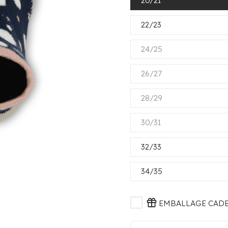
20/21
22/23
24/25
26/27
28/29
30/31
32/33
34/35
EMBALLAGE CADEA