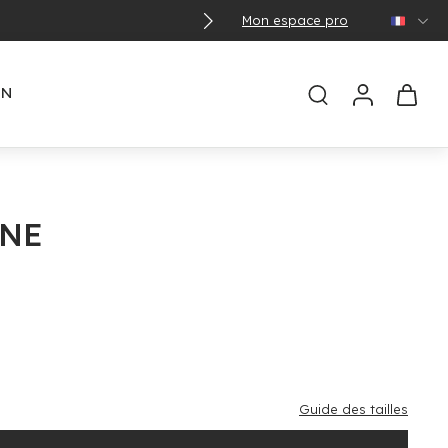
Mon espace pro
🌞 Con
EN
UNE
Guide des tailles