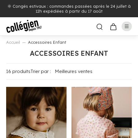
🌞 Congés estivaux : commandes passées après le 24 juillet à
12h expédiées à partir du 17 août
Accueil
Accessoires Enfant
ACCESSOIRES ENFANT
16 produits
Trier par :