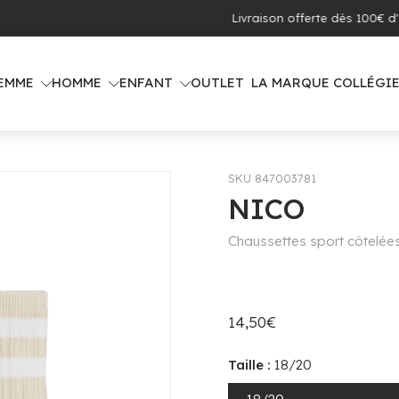
 offerte dès 100€ d'achat (voir pays concernés)
EMME
HOMME
ENFANT
OUTLET
LA MARQUE COLLÉGI
SKU 847003781
NICO
Chaussettes sport côtelées
14,50€
Taille :
18/20