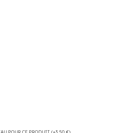
U POUR CE PRODUIT (+3,50 €)