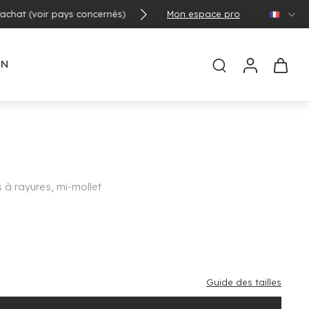
Mon espace pro
🌞 Con
EN
 à rayures, mi-mollet
Guide des tailles